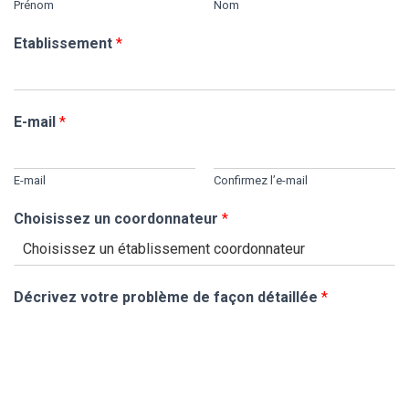
T
Prénom
Nom
I
O
Etablissement
*
N
E-mail
*
E-mail
Confirmez l’e-mail
Choisissez un coordonnateur
*
l
Décrivez votre problème de façon détaillée
*
o
t
u
n
d
e