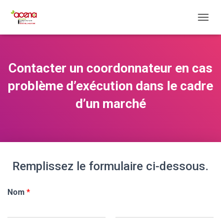
O
U
V
R
I
Contacter un coordonnateur en cas
R
/
problème d’exécution dans le cadre
F
E
d’un marché
R
M
E
R
L
A
Remplissez le formulaire ci-dessous.
N
A
V
Nom
*
I
G
A