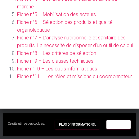
T
marché
I
O
Fiche n°5 – Mobilisation des acteurs
N
Fiche n°6 – Sélection des produits et qualité
organoleptique
Fiche n°7 – L’analyse nutritionnelle et sanitaire des
produits. La nécessité de disposer d’un outil de calcul
Fiche n°8 – Les critères de sélection
Fiche n°9 – Les clauses techniques
Fiche n°10 – Les outils informatiques
Fiche n°11 – Les rôles et missions du coordonnateur
Ce site utilise des cookies.
Hestia | Développé par
ThemeIsle
PLUS D'INFORMATIONS.
ACCEPTER