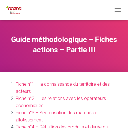
O
U
V
R
I
Guide méthodologique – Fiches
R
/
actions – Partie III
F
E
R
M
E
R
Fiche n°1 – la connaissance du territoire et des
L
A
acteurs
N
Fiche n°2 – Les relations avec les opérateurs
A
économiques
V
I
Fiche n°3 – Sectorisation des marchés et
G
allotissement
A
Fiche n°4 – Définition des produits et durée du