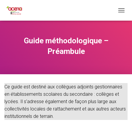
O
U
V
R
I
Guide méthodologique –
R
/
Préambule
F
E
R
M
E
R
Ce guide est destiné aux collègues adjoints gestionnaires
L
A
en établissements scolaires du secondaire : collèges et
N
lycées. Il s’adresse également de façon plus large aux
A
collectivités locales de rattachement et aux autres acteurs
V
I
institutionnels de terrain.
G
A