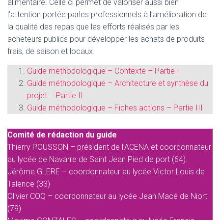
alimentaire. Celle ci permet de valoriser aussi bien
l’attention portée parles professionnels à l’amélioration de
la qualité des repas que les efforts réalisés par les
acheteurs publics pour développer les achats de produits
frais, de saison et locaux.
Guide méthodologique – Contexte – Partie I
Guide méthodologique – Architecture et synthèse du
projet – Partie II
Guide méthodologique – Fiches actions – Partie III
Comité de rédaction du guide
Thierry POUSSON – président de l’ACENA et coordonnateur
au lycée de Navarre de Saint Jean Pied de port (64).
Jérôme GLERE – coordonnateur au lycée Victor Louis de
Talence (33)
Olivier COQ – coordonnateur au lycée Jean Macé de Niort
(79)